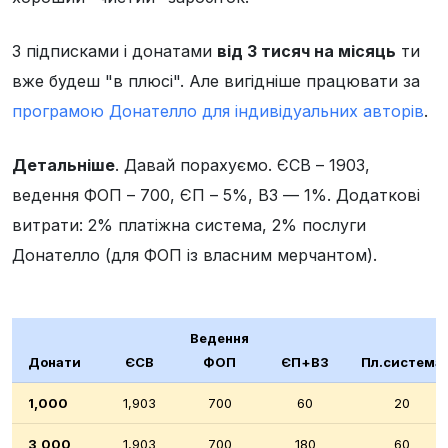
З підписками і донатами
від 3 тисяч на місяць
ти
вже будеш "в плюсі". Але вигідніше працювати за
програмою Донателло для індивідуальних авторів
.
Детальніше
. Давай порахуємо. ЄСВ – 1903,
ведення ФОП – 700, ЄП – 5%, ВЗ — 1%. Додаткові
витрати: 2% платіжна система, 2% послуги
Донателло (для ФОП із власним мерчантом).
Ведення
Донати
ЄСВ
ФОП
ЄП+ВЗ
Пл.система
1,000
1,903
700
60
20
3,000
1,903
700
180
60