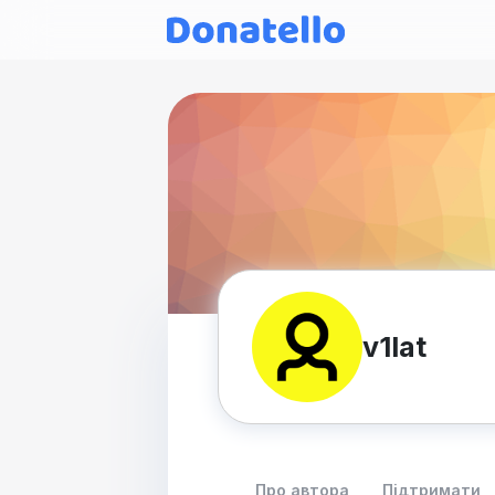
v1lat
Про автора
Підтримати