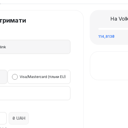
На Volk
тримати
114,813₴
link
)
Visa/Mastercard (тільки EU)
₴ UAH