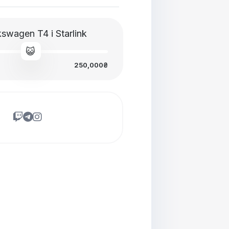
swagen T4 і Starlink
😺
250,000₴