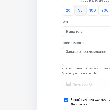
Сума від
50
до
290
20
50
100
200
Ім'я
Повідомлення
Кількість символів залежить від
Максимум символів - 140
Звук або GIF
Я приймаю і погоджуюся 
Детальніше