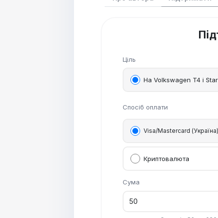
Під
Ціль
На Volkswagen T4 і Star
Спосіб оплати
Visa/Mastercard (Україна
Криптовалюта
Сума