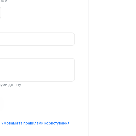
00
₴
 суми донату
з
Умовами та правилами користування