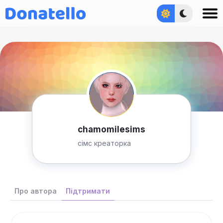
Увійти
chamomilesims
сімс креаторка
Про автора
Підтримати