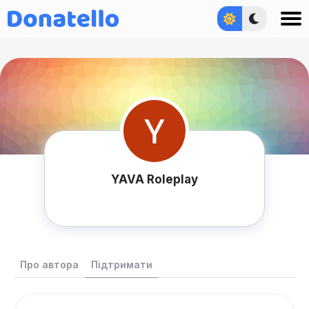
Увійти
YAVA Roleplay
Про автора
Підтримати