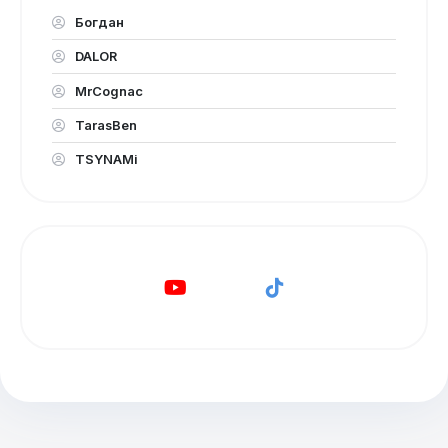
Богдан
DALOR
MrCognac
TarasBen
TSYNAMi